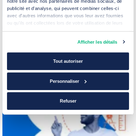
notre site avec nos partenaires de médias sociaux, de
publicité et d'analyse, qui peuvent combiner celles-ci
avec d'autres informations que vous leur avez fournies
ou qu'ils ont collectées lors de votre utilisation de leurs
services.
Notre approche du développement sur
Afficher les détails
mesure
Tout autoriser
Personnaliser
Refuser