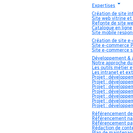
Expertises
Création de site i
Site web vitrine et
Refonte de site w
Catalogue en ligne
Site mobile respon
Création de site 
Création 
Site e-commerce 
Site e-commerce s
Développement & a
Notre approche du
pour Allez
Les outils métier 
Les intranet et ex
Projet : développe
Projet : développe
Projet : développe
Projet : développe
Projet : développe
Projet : développe
Projet : développe
Accueil
>
Blog
>
Création de site web BtoB po
Référencement de
Référencement nat
Référencement pay
Rédaction de cont
Plan de maintenan