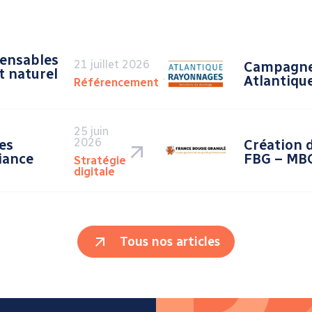
pensables
21 juillet 2026
Campagne
t naturel
Atlantiqu
Référencement
25 juin
2026
es
Création 
iance
FBG – MBG
Stratégie
digitale
Tous nos articles