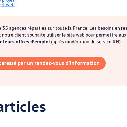
e projet
ce dédié au recrutement
jet web
e 35 agences réparties sur toute la France. Les besoins en r
notre client souhaite utiliser le site web pour permettre aux
r leurs offres d’emploi
(après modération du service RH).
ntéressé par un rendez-vous d’information
rticles