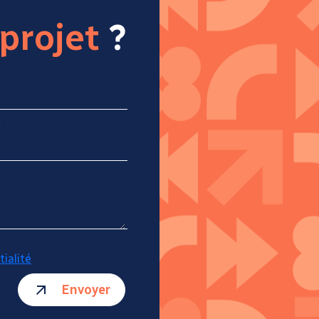
projet
?
*
tialité
Envoyer