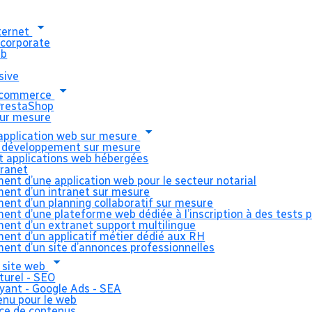
nternet
 corporate
eb
sive
e-commerce
de site web Bt
PrestaShop
ur mesure
pplication web sur mesure
 développement sur mesure
 et Cie
et applications web hébergées
tranet
ment d’une application web pour le secteur notarial
ment d’un intranet sur mesure
ment d’un planning collaboratif sur mesure
ment d’une plateforme web dédiée à l’inscription à des tests 
ment d’un extranet support multilingue
ment d’un applicatif métier dédié aux RH
ment d’un site d’annonces professionnelles
ur Allez et Cie
 site web
urel - SEO
ant - Google Ads - SEA
enu pour le web
ce de contenus