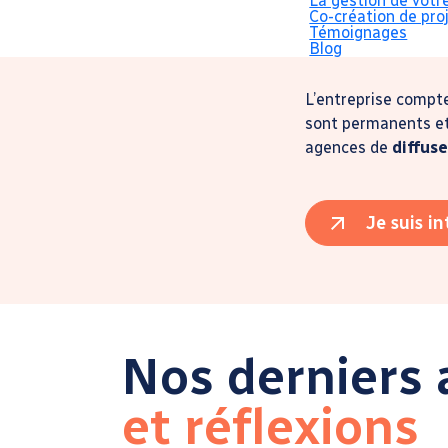
La gestion de votr
Un espa
Co-création de pro
Témoignages
Blog
L’entreprise compt
sont permanents et 
agences de
diffuse
Je suis i
Nos derniers a
et réflexions