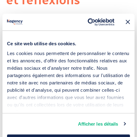
et réflexions
Ce site web utilise des cookies.
Les cookies nous permettent de personnaliser le contenu
et les annonces, d'offrir des fonctionnalités relatives aux
médias sociaux et d'analyser notre trafic. Nous
partageons également des informations sur l'utilisation de
notre site avec nos partenaires de médias sociaux, de
publicité et d'analyse, qui peuvent combiner celles-ci
avec d'autres informations que vous leur avez fournies
ou qu'ils ont collectées lors de votre utilisation de leurs
services.
Les leviers SEO indispensables pour le
référencement naturel B2B
Afficher les détails
21 juillet 2026
Référencement