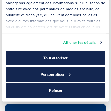
partageons également des informations sur l'utilisation de
notre site avec nos partenaires de médias sociaux, de
publicité et d'analyse, qui peuvent combiner celles-ci
avec d'autres informations que vous leur avez fournies
ou qu'ils ont collectées lors de votre utilisation de leurs
services.
Afficher les détails
Tout autoriser
Campagne Google Ads SEA pour
Personnaliser
Atlantique Rayonnages
15 juillet 2026
Référencement
Refuser