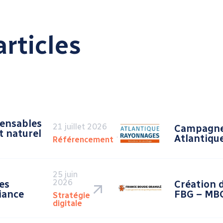
rticles
pensables
21 juillet 2026
Campagne
t naturel
Atlantiqu
Référencement
25 juin
2026
es
Création 
iance
FBG – MBG
Stratégie
digitale