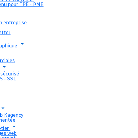
enu pour TPE - PME
e
n entreprise
Réalisation
g
etter
internet de
graphique
des Anges 
ciales
b
Nantes
sécurisé
S - SSL
La toute nouvelle Ecole des Anges v
mathématiques à domicile pour les 
immobilisés et va accompagner les a
eb Kagency
imentée
concours.
étier
Une interface 
rges web