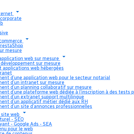
nternet
 corporate
eb
sive
e-commerce
s Anges retien
PrestaShop
ur mesure
pplication web sur mesure
 développement sur mesure
 Kagency pour
et applications web hébergées
tranet
ment d’une application web pour le secteur notarial
ment d’un intranet sur mesure
site web
ment d’un planning collaboratif sur mesure
ment d’une plateforme web dédiée à l’inscription à des tests 
ment d’un extranet support multilingue
ment d’un applicatif métier dédié aux RH
ment d’un site d’annonces professionnelles
 site web
urel - SEO
ant - Google Ads - SEA
enu pour le web
 projet de Kagency pour créer son site web
ce de contenus