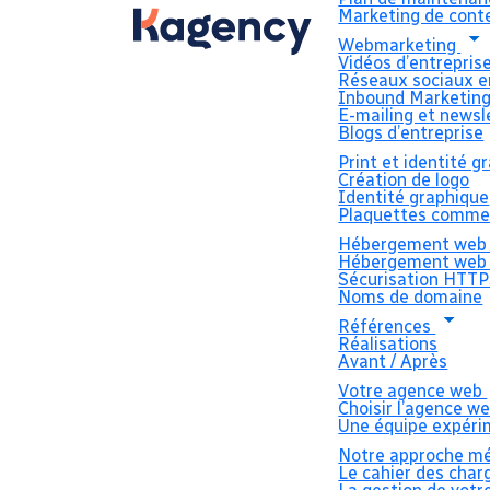
Marketing de cont
Webmarketing
Vidéos d’entrepris
Réseaux sociaux e
Inbound Marketin
E-mailing et newsl
Blogs d’entreprise
Print et identité 
Création de logo
Identité graphique
Plaquettes commer
Hébergement we
Hébergement web 
Sécurisation HTTP
Noms de domaine
Références
Réalisations
Avant / Après
Votre agence web
Choisir l’agence w
Une équipe expér
Notre approche m
Le cahier des cha