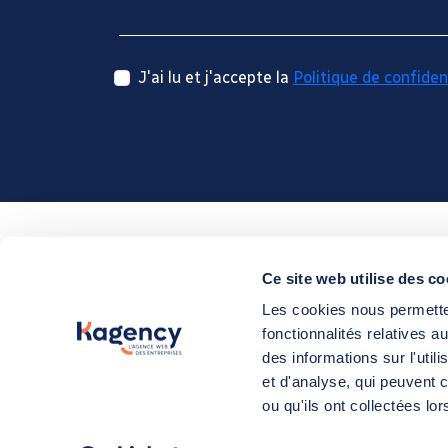
J'ai lu et j'accepte la
Politique de confiden
Ce site web utilise des co
11 boulevard Ampère / ZAC de la Fleuriaye /
Les cookies nous permetten
fonctionnalités relatives 
02 51 13 56 56
/
info@kagency.com
des informations sur l'util
et d'analyse, qui peuvent 
ou qu'ils ont collectées lor