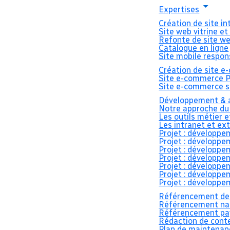
Expertises
Création de site i
Site web vitrine et
Refonte de site w
Catalogue en ligne
Site mobile respon
Création de site 
L'école de
Site e-commerce 
Site e-commerce s
Développement & a
Notre approche du
projet de
Les outils métier 
Les intranet et ex
Projet : développe
Projet : développe
créer son 
Projet : développe
Projet : développe
Projet : développe
Projet : développe
Projet : développe
Référencement de
Référencement nat
Référencement pay
Rédaction de cont
Accueil
>
Blog
>
L'école des Anges retient le
Plan de maintenan