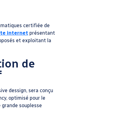
et
matiques certifiée de
ite internet
présentant
oposés et exploitant la
tion de
f
ive dessign, sera conçu
cy, optimisé pour le
e grande souplesse