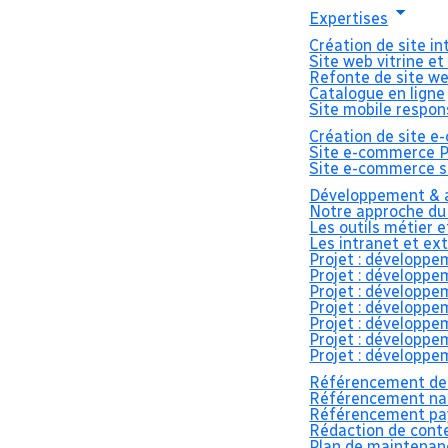
Expertises
Création de site i
Site web vitrine et
Refonte de site w
Catalogue en ligne
Site mobile respon
Création de site 
Adelis ren
Site e-commerce 
Site e-commerce s
Développement & a
Notre approche du
confiance
Les outils métier 
Les intranet et ex
Projet : développe
Projet : développe
site web 
Projet : développe
Projet : développe
Projet : développe
Projet : développe
Projet : développe
Référencement de
Référencement nat
Référencement pay
Rédaction de cont
Accueil
>
Blog
>
Adelis renouvelle sa confian
Plan de maintenan