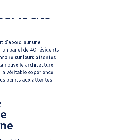
ur le site
t d'abord, sur une
t, un panel de 40 résidents
nnaire sur leurs attentes
La nouvelle architecture
 la véritable expérience
ous points aux attentes
e
de
gne