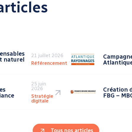
rticles
pensables
21 juillet 2026
Campagne
t naturel
Atlantiqu
Référencement
25 juin
2026
es
Création 
iance
FBG – MBG
Stratégie
digitale
Tous nos articles