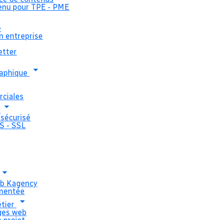
enu pour TPE - PME
e
n entreprise
Refonte de 
g
etter
internet p
graphique
Locstudio 
ciales
b
sécurisé
S - SSL
Locstudio est l'identité du pôle H
d'Adelis, entreprise de l'économie so
jeunes en situation de mobilité à Na
parc de plus de 700 appartements d
nantaise.
eb Kagency
imentée
Le site web actuel a été réalisé par
étier
rges web