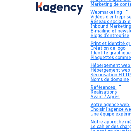
Marketing de cont
Webmarketing
Vidéos d’entrepris
Réseaux sociaux e
Inbound Marketin
E-mailing et newsl
Blogs d’entreprise
Print et identité 
Création de logo
Identité graphique
Plaquettes commer
Hébergement we
Hébergement web 
Sécurisation HTTP
Noms de domaine
Références
Réalisations
Avant / Après
Votre agence web
Choisir l’agence w
Une équipe expér
Notre approche m
Le cahier des cha