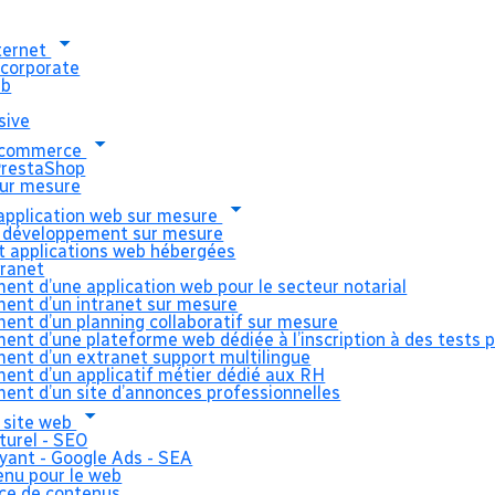
nternet
 corporate
eb
sive
e-commerce
ouvelle sa
PrestaShop
ur mesure
pplication web sur mesure
 développement sur mesure
 à Kagency pou
et applications web hébergées
tranet
ment d’une application web pour le secteur notarial
ment d’un intranet sur mesure
de Locstudio
ment d’un planning collaboratif sur mesure
ment d’une plateforme web dédiée à l’inscription à des tests 
ment d’un extranet support multilingue
ment d’un applicatif métier dédié aux RH
ment d’un site d’annonces professionnelles
 site web
urel - SEO
ant - Google Ads - SEA
enu pour le web
ce à Kagency pour le site web de Locstudio
ce de contenus