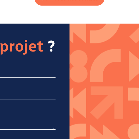
projet
?
*