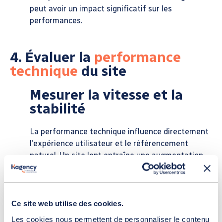
peut avoir un impact significatif sur les
performances.
4. Évaluer la
performance
technique
du site
Mesurer la vitesse et la
stabilité
La performance technique influence directement
l’expérience utilisateur et le référencement
naturel. Un site lent entraîne une augmentation
du taux de rebond et une diminution des
conversions.
Des outils comme
Google PageSpeed Insights
Ce site web utilise des cookies.
permettent d’évaluer la vitesse de chargement et
Les cookies nous permettent de personnaliser le contenu