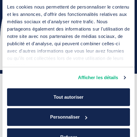
prestation d'
optimisation des contenus
pour le
Les cookies nous permettent de personnaliser le contenu
référencement naturel
a été mise en place par
et les annonces, d'offrir des fonctionnalités relatives aux
l'agence (optimisation SEO - rédaction web).
médias sociaux et d'analyser notre trafic. Nous
partageons également des informations sur l'utilisation de
notre site avec nos partenaires de médias sociaux, de
publicité et d'analyse, qui peuvent combiner celles-ci
avec d'autres informations que vous leur avez fournies
ou qu'ils ont collectées lors de votre utilisation de leurs
services.
Afficher les détails
Tout autoriser
Les résultats
observés
Personnaliser
Refuser