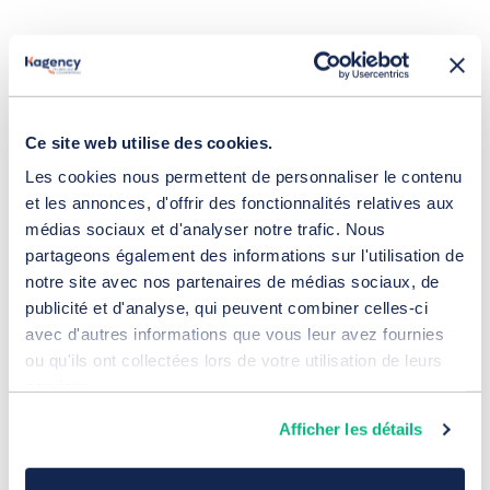
Ce site web utilise des cookies.
Les cookies nous permettent de personnaliser le contenu
et les annonces, d'offrir des fonctionnalités relatives aux
médias sociaux et d'analyser notre trafic. Nous
partageons également des informations sur l'utilisation de
notre site avec nos partenaires de médias sociaux, de
publicité et d'analyse, qui peuvent combiner celles-ci
Campagne Google Ads SEA pour
avec d'autres informations que vous leur avez fournies
Atlantique Rayonnages
ou qu'ils ont collectées lors de votre utilisation de leurs
15 juillet 2026
services.
Référencement
Afficher les détails