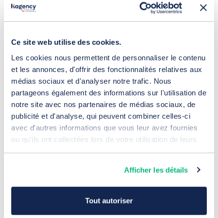
Ce site web utilise des cookies.
Les cookies nous permettent de personnaliser le contenu
et les annonces, d'offrir des fonctionnalités relatives aux
médias sociaux et d'analyser notre trafic. Nous
partageons également des informations sur l'utilisation de
Campagne Google Ads SEA pour
notre site avec nos partenaires de médias sociaux, de
Atlantique Rayonnages
publicité et d'analyse, qui peuvent combiner celles-ci
15 juillet 2026
avec d'autres informations que vous leur avez fournies
Référencement
ou qu'ils ont collectées lors de votre utilisation de leurs
services.
Afficher les détails
Tout autoriser