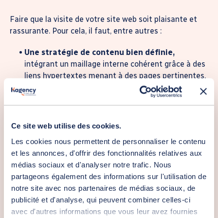
Faire que la visite de votre site web soit plaisante et
rassurante. Pour cela, il faut, entre autres :
Une stratégie de contenu bien définie,
intégrant un maillage interne cohérent grâce à des
liens hypertextes menant à des pages pertinentes,
donc apportant des réponses à votre visiteur.
Des boutons d’action
ou Call To Action, intuitifs
et bien positionnés sur le site, favorisant la
génération de contact.
Ce site web utilise des cookies.
Disposer d’un hébergement HTTPS sécurisé par la
Les cookies nous permettent de personnaliser le contenu
mise en place d’un
certificat SSL.
et les annonces, d'offrir des fonctionnalités relatives aux
Présenter un site en
conformité avec le RGPD
médias sociaux et d'analyser notre trafic. Nous
pour la protection des données personnelles.
partageons également des informations sur l'utilisation de
notre site avec nos partenaires de médias sociaux, de
publicité et d'analyse, qui peuvent combiner celles-ci
avec d'autres informations que vous leur avez fournies
Je veux améliorer mon site internet